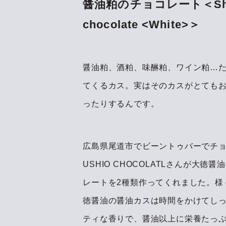
醤油粕のチョコレート＜Shōyu
chocolate <White>＞
醤油粕、酒粕、味醂粕、ワイン粕…
てくるカス。実はそのカスがとても
ったりするんです。
広島県尾道市でビーントゥバーでチ
USHIO CHOCOLATLさんが大
レートを2種類作ってくれました。様
徳醤油の醤油カスは時間をかけてし
ティな香りで、醤油以上に栄養たっ