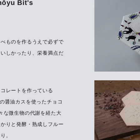
 Bit's
たべものを作るうえで必ずで
おいしかったり、栄養満点だ
ョコレートを作っている
徳醤油の醤油カスを使ったチョコ
々な微生物の代謝を経た大
っかりと発酵・熟成しフルー
ぷり。